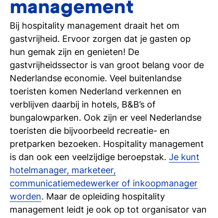
management
Meelopen/Proefstuderen
Ontdek hoe het is om student bij Tio te
Bij hospitality management draait het om
zijn
gastvrijheid. Ervoor zorgen dat je gasten op
hun gemak zijn en genieten! De
Persoonlijk gesprek
gastvrijheidssector is van groot belang voor de
Stel al jouw vragen in een 1-op-1-gesprek
Nederlandse economie. Veel buitenlandse
toeristen komen Nederland verkennen en
Inschrijven studie
verblijven daarbij in hotels, B&B’s of
Weet je het al? Schrijf je dan in bij Tio
bungalowparken. Ook zijn er veel Nederlandse
toeristen die bijvoorbeeld recreatie- en
pretparken bezoeken. Hospitality management
is dan ook een veelzijdige beroepstak.
Je kunt
hotelmanager, marketeer,
communicatiemedewerker of inkoopmanager
worden
. Maar de opleiding hospitality
management leidt je ook op tot organisator van